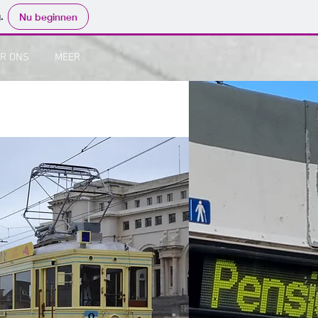
.
Nu beginnen
R ONS
MEER