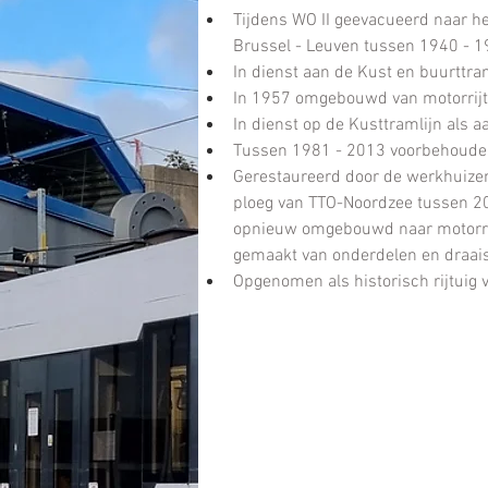
Tijdens WO II geevacueerd naar he
Brussel - Leuven tussen 1940 - 
In dienst aan de Kust en buurttr
In 1957 omgebouwd van motorrijtu
In dienst op de Kusttramlijn als 
Tussen 1981 - 2013 voorbehoude
Gerestaureerd door de werkhuizen
ploeg van TTO-Noordzee tussen 20
opnieuw omgebouwd naar motorrij
gemaakt van onderdelen en draai
Opgenomen als historisch rijtuig 