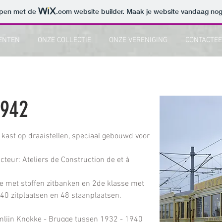
orpen met de
.com
website builder. Maak je website vandaag nog
ENTEN
ONZE COLLECTIE
ONZE VERENIGING
CONTACTEE
9942
kast op draaistellen, speciaal gebouwd voor 
eur: Ateliers de Construction de et à 
 met stoffen zitbanken en 2de klasse met 
l 40 zitplaatsen en 48 staanplaatsen.
amlijn Knokke - Brugge tussen 1932 - 1940