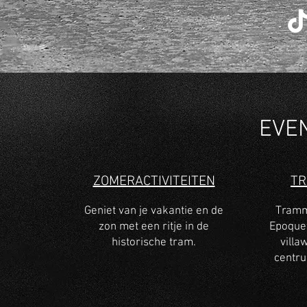
EVE
ZOMERACTIVITEITEN
T
Geniet van je vakantie en de
Tramme
zon met een ritje in de
Epoquef
historische tram.
villa
centru