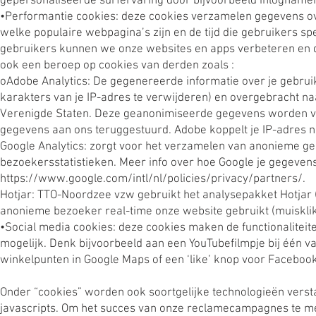
gepersonaliseerde surfervaring door bijvoorbeeld inlognamen
•Performantie cookies: deze cookies verzamelen gegevens ov
welke populaire webpagina’s zijn en de tijd die gebruikers 
gebruikers kunnen we onze websites en apps verbeteren en d
ook een beroep op cookies van derden zoals :
oAdobe Analytics: De gegenereerde informatie over je gebru
karakters van je IP-adres te verwijderen) en overgebracht n
Verenigde Staten. Deze geanonimiseerde gegevens worden v
gegevens aan ons teruggestuurd. Adobe koppelt je IP-adres 
Google Analytics: zorgt voor het verzamelen van anonieme ge
bezoekersstatistieken. Meer info over hoe Google je gegevens 
https://www.google.com/intl/nl/policies/privacy/partners/.
Hotjar: TTO-Noordzee vzw gebruikt het analysepakket Hotjar 
anonieme bezoeker real-time onze website gebruikt (muisklikk
•Social media cookies: deze cookies maken de functionalitei
mogelijk. Denk bijvoorbeeld aan een YouTubefilmpje bij één 
winkelpunten in Google Maps of een ‘like’ knop voor Facebook
Onder “cookies” worden ook soortgelijke technologieën verstaa
javascripts. Om het succes van onze reclamecampagnes te met