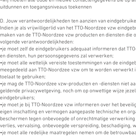
•wij moeten alle oude en nieuwe contactengegevens die op al
uitdunnen en toegangsniveaus toekennen
D. Jouw verantwoordelijkheden ten aanzien van eindgebruik
Indien je als vrijwilligerlid van het TTO-Noordzee vzw eindgeb
maken van de TTO-Noordzee vzw producten en diensten die ond
volgende verantwoordelijkheden:
•je moet zelf de eindgebruikers adequaat informeren dat T
en diensten, hun persoonsgegevens zal verwerken;
•je moet alle wettelijk vereiste toestemmingen van de eind
meegedeeld aan TTO-Noordzee vzw om te worden verwerkt in 
toelaat te gebruiken;
•je mag de TTO-Noordzee vzw-producten en -diensten niet aa
geldende privacywetgeving, noch om op onwettige wijze jezel
eindgebruikers;
•je moet je bij TTO-Noordzee vzw informeren over het bevei
eigen inschatting en vermogen aangepaste technische en or
beschermen tegen onbevoegde of onrechtmatige verwerking en 
verlies, vervalsing, onbevoegde verspreiding, beschadiging,
•je moet alle redelijke maatregelen nemen om de betrouwbaa