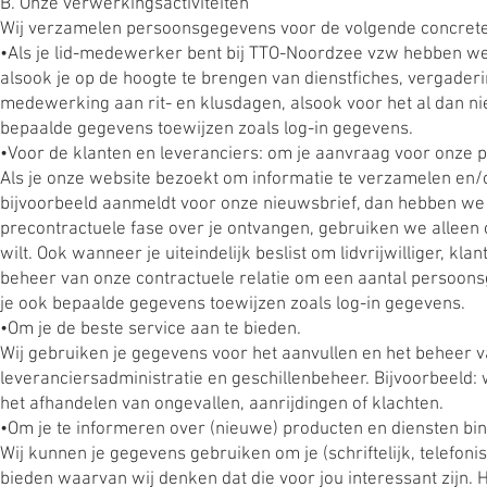
B. Onze verwerkingsactiviteiten
Wij verzamelen persoonsgegevens voor de volgende concrete
•Als je lid-medewerker bent bij TTO-Noordzee vzw hebben we u
alsook je op de hoogte te brengen van dienstfiches, vergader
medewerking aan rit- en klusdagen, alsook voor het al dan ni
bepaalde gegevens toewijzen zoals log-in gegevens.
•Voor de klanten en leveranciers: om je aanvraag voor onze 
Als je onze website bezoekt om informatie te verzamelen en/o
bijvoorbeeld aanmeldt voor onze nieuwsbrief, dan hebben we in
precontractuele fase over je ontvangen, gebruiken we alleen o
wilt. Ook wanneer je uiteindelijk beslist om lidvrijwilliger, kl
beheer van onze contractuele relatie om een aantal persoons
je ook bepaalde gegevens toewijzen zoals log-in gegevens.
•Om je de beste service aan te bieden.
Wij gebruiken je gegevens voor het aanvullen en het beheer v
leveranciersadministratie en geschillenbeheer. Bijvoorbeeld:
het afhandelen van ongevallen, aanrijdingen of klachten.
•Om je te informeren over (nieuwe) producten en diensten b
Wij kunnen je gegevens gebruiken om je (schriftelijk, telefoni
bieden waarvan wij denken dat die voor jou interessant zijn. H