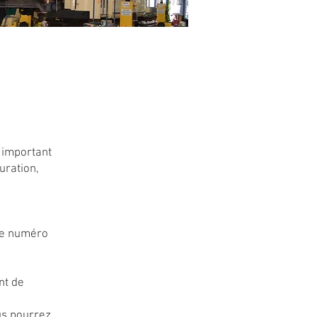
s important
uration,
 le numéro
nt de
us pourrez