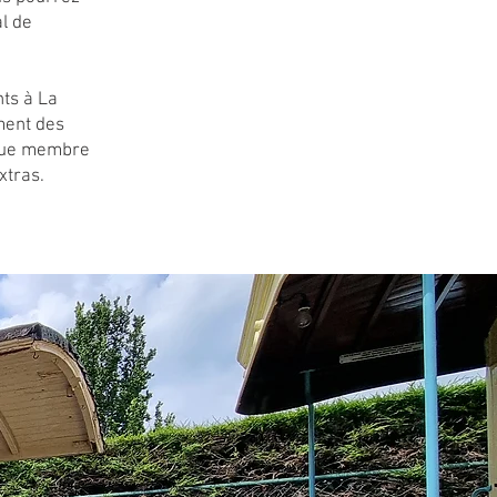
l de
ts à La
ment des
 que membre
xtras.